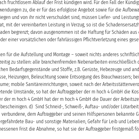
 nach fruchtlosem Ablauf der Frist kündigen wird. Für den Fall der Kü
wendungen zu, die er für das erfolglose Angebot sowie für die Aufb
iegen und von ihr nicht verschuldet sind, müssen Liefer- und Leistun
t, mit der vereinbarten Leistung in Verzug, so ist die Schadensersatzh
haden begrenzt; davon ausgenommen ist die Haftung für Schäden aus d
der einer vorsätzlichen oder fahrlässigen Pflichtverletzung eines ges
n für die Aufstellung und Montage – soweit nichts anderes schriftlic
tig zu stellen: alle branchenfremden Nebenarbeiten einschließlich d
chen Bedarfsgegenstände und Stoffe, z.B. Gerüste, Hebezeuge und and
sse, Heizungen, Beleuchtung sowie Entsorgung des Brauchwassers; bei
me; mobile Sanitäreinrichtungen, soweit nach der Arbeitsstättenveror
tende Umstände, so hat der Auftraggeber der m hoch 4 GmbH die Koste
 der m hoch 4 GmbH hat der m hoch 4 GmbH die Dauer der Arbeitszeit
scheinigen. d) Sind Schneid-, Schweiß-, Auftau- und/oder Lötarbeiten 
n verbundene, dem Auftraggeber und seinen Hilfspersonen bekannte Gef
rgefährdete Bau- und sonstige Materialien, Gefahr für Leib und Lebe
essenen Frist die Abnahme, so hat sie der Auftraggeber fristgemäß fö