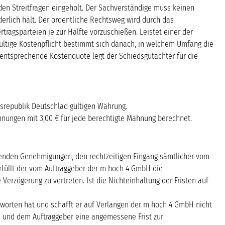
den Streitfragen eingeholt. Der Sachverständige muss keinen
derlich hält. Der ordentliche Rechtsweg wird durch das
ragsparteien je zur Hälfte vorzuschießen. Leistet einer der
ültige Kostenpflicht bestimmt sich danach, in welchem Umfang die
entsprechende Kostenquote legt der Schiedsgutachter für die
esrepublik Deutschlad gültigen Währung.
 Mahnungen mit 3,00 € für jede berechtigte Mahnung berechnet.
affenden Genehmigungen, den rechtzeitigen Eingang sämtlicher vom
rfüllt der vom Auftraggeber der m hoch 4 GmbH die
Verzögerung zu vertreten. Ist die Nichteinhaltung der Fristen auf
tworten hat und schafft er auf Verlangen der m hoch 4 GmbH nicht
n und dem Auftraggeber eine angemessene Frist zur