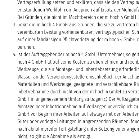
Vertragserfüllung setzen und erklären, dass sie den Vertrag
entstandenen Werklohn ein Anspruch auf Ersatz der Mehrauf
Bei Gründen, die nicht im Machtbereich der m hoch 4 GmbH l
Gerät die m hoch 4 GmbH aus Gründen, die sie zu vertreten ha
vereinbarten Leistung vorhersehbaren, vertragstypischen Sc
auf einer fahrlässigen Pflichtverletzung der m hoch 4 GmbH o
beruhen.
Ist der Auftraggeber der m hoch 4 GmbH Unternehmer, so gelte
hoch 4 GmbH hat auf seine Kosten zu übernehmen und rechtzei
Werkzeuge; die zur Montage- und Inbetriebsetzung erforderli
Wasser an der Verwendungsstelle einschließlich der Anschlü
Materialien und Werkzeuge, geeignete und verschließbare Räu
Inbetriebnahme durch nicht von der m hoch 4 GmbH zu vertre
GmbH in angemessenem Umfang zu tragen.c) Der Auftraggeber
Montage oder Inbetriebnahme auf Verlangen unverzüglich zu be
GmbH vor Beginn ihrer Arbeiten auf etwaige mit den Arbeite
Güter oder verlegte Leitungen in angrenzenden Räumen, feue
nach abnahmereifer Fertigstellung unter Setzung einer angem
nicht, so gilt die Abnahme als erfolgt.