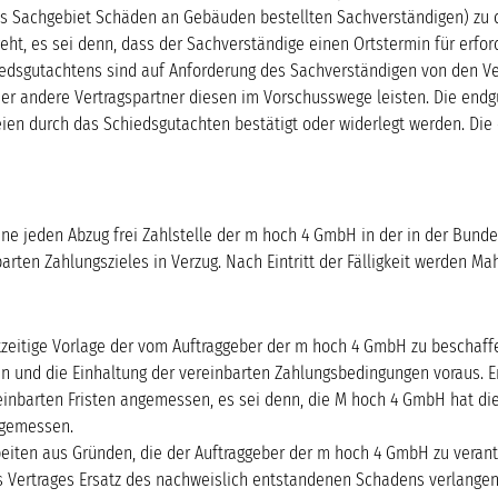
das Sachgebiet Schäden an Gebäuden bestellten Sachverständigen) zu 
ht, es sei denn, dass der Sachverständige einen Ortstermin für erfor
dsgutachtens sind auf Anforderung des Sachverständigen von den Vert
der andere Vertragspartner diesen im Vorschusswege leisten. Die endg
n durch das Schiedsgutachten bestätigt oder widerlegt werden. Die 
hne jeden Abzug frei Zahlstelle der m hoch 4 GmbH in der in der Bund
inbarten Zahlungszieles in Verzug. Nach Eintritt der Fälligkeit werden
echtzeitige Vorlage der vom Auftraggeber der m hoch 4 GmbH zu besch
n und die Einhaltung der vereinbarten Zahlungsbedingungen voraus. E
reinbarten Fristen angemessen, es sei denn, die M hoch 4 GmbH hat die 
ngemessen.
beiten aus Gründen, die der Auftraggeber der m hoch 4 GmbH zu veran
des Vertrages Ersatz des nachweislich entstandenen Schadens verlange