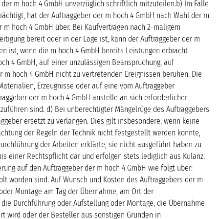
der m hoch 4 GmbH unverzüglich schriftlich mitzuteilen.b) Im Falle
trächtigt, hat der Auftraggeber der m hoch 4 GmbH nach Wahl der m
er m hoch 4 GmbH über. Bei Kaufverträgen nach 2-maligem
igung bereit oder in der Lage ist, kann der Auftraggeber der m
en ist, wenn die m hoch 4 GmbH bereits Leistungen erbracht
hoch 4 GmbH, auf einer unzulässigen Beanspruchung, auf
er m hoch 4 GmbH nicht zu vertretenden Ereignissen beruhen. Die
Materialien, Erzeugnisse oder auf eine vom Auftraggeber
traggeber der m hoch 4 GmbH anstelle an sich erforderlicher
kzuführen sind. d) Bei unberechtigter Mängelrüge des Auftraggebers
eber ersetzt zu verlangen. Dies gilt insbesondere, wenn keine
htung der Regeln der Technik nicht festgestellt werden konnte,
rchführung der Arbeiten erklärte, sie nicht ausgeführt haben zu
 einer Rechtspflicht dar und erfolgen stets lediglich aus Kulanz.
ferung auf den Auftraggeber der m hoch 4 GmbH wie folgt über:
olt worden sind. Auf Wunsch und Kosten des Auftraggebers der m
ng oder Montage am Tag der Übernahme, am Ort der
, die Durchführung oder Aufstellung oder Montage, die Übernahme
 wird oder der Besteller aus sonstigen Gründen in