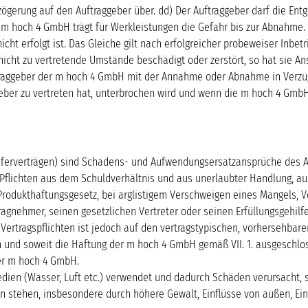
zögerung auf den Auftraggeber über. dd) Der Auftraggeber darf die E
m hoch 4 GmbH trägt für Werkleistungen die Gefahr bis zur Abnahme. 
cht erfolgt ist. Das Gleiche gilt nach erfolgreicher probeweiser Inbe
ht zu vertretende Umstände beschädigt oder zerstört, so hat sie Ans
traggeber der m hoch 4 GmbH mit der Annahme oder Abnahme in Verzug,
geber zu vertreten hat, unterbrochen wird und wenn die m hoch 4 GmbH
eferverträgen) sind Schadens- und Aufwendungsersatzansprüche des A
lichten aus dem Schuldverhältnis und aus unerlaubter Handlung, aus
rodukthaftungsgesetz, bei arglistigem Verschweigen eines Mangels, Vo
gnehmer, seinen gesetzlichen Vertreter oder seinen Erfüllungsgehilfe
ertragspflichten ist jedoch auf den vertragstypischen, vorhersehbare
 und soweit die Haftung der m hoch 4 GmbH gemäß VII. 1. ausgeschlosse
der m hoch 4 GmbH.
edien (Wasser, Luft etc.) verwendet und dadurch Schäden verursacht, 
stehen, insbesondere durch höhere Gewalt, Einflüsse von außen, Eing