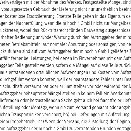
Werkverträgen mit der Abnahme des Werkes. Festgestellte Mängel sind 
 vorausgesetzten Gebrauch der Lieferung nicht nur unerheblich beein
 kostenlose Ersatzlieferung. Ersetzte Teile gehen in das Eigentum d
en der Nacherfüllung, wenn die m hoch 4 GmbH nicht zur Mangelbeseit
cktreten, wobei das Rücktrittsrecht für den Bauvertrag ausgeschloss
ehlerhafter Bedienung und/oder Wartung durch den Auftraggeber der m 
neten Betriebsmitteln, auf normaler Abnutzung oder sonstigen, von d
rückzuführen sind auf vom Auftraggeber der m hoch 4 GmbH gelieferte 
ntfällt ferner bei Leistungen, bei denen im Einvernehmen mit dem Auf
ggeber Teile gestellt werden, sofern die Mängel auf diese Teile zurüc
raus entstandenen ortsüblichen Aufwendungen und Kosten vom Auftragg
durchgeführt werden konnten, weil der beanstandete Fehler unter Beac
schuldhaft versäumt hat oder er unmittelbar vor oder während der Du
ftraggeber behaupteter Mängel stellen in keinem Fall ein Anerkenntnis
liefernden oder herzustellenden Sache geht auch bei frachtfreier Lie
Aufstellung oder Montage, wenn sie zum Versand gebracht oder abgeh
chen Transportrisiken versichert; bb) bei Lieferungen mit Aufstellu
reiem Probebetrieb. cc) Wenn der Versand, die Zustellung, der Beginn
om Auftraggeber der m hoch 4 GmbH zu vertretenden Gründen verzögert