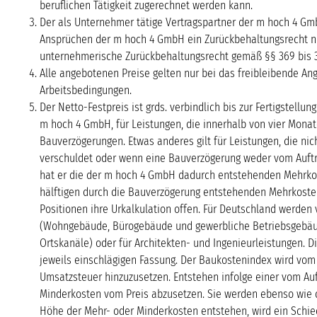
beruflichen Tätigkeit zugerechnet werden kann.
Der als Unternehmer tätige Vertragspartner der m hoch 4 Gmb
Ansprüchen der m hoch 4 GmbH ein Zurückbehaltungsrecht nur 
unternehmerische Zurückbehaltungsrecht gemäß §§ 369 bis 
Alle angebotenen Preise gelten nur bei das freibleibende An
Arbeitsbedingungen.
Der Netto-Festpreis ist grds. verbindlich bis zur Fertigste
m hoch 4 GmbH, für Leistungen, die innerhalb von vier Mona
Bauverzögerungen. Etwas anderes gilt für Leistungen, die ni
verschuldet oder wenn eine Bauverzögerung weder vom Auftr
hat er die der m hoch 4 GmbH dadurch entstehenden Mehrkost
hälftigen durch die Bauverzögerung entstehenden Mehrkosten 
Positionen ihre Urkalkulation offen. Für Deutschland werden
(Wohngebäude, Bürogebäude und gewerbliche Betriebsgebäude)
Ortskanäle) oder für Architekten- und Ingenieurleistungen. 
jeweils einschlägigen Fassung. Der Baukostenindex wird vom 
Umsatzsteuer hinzuzusetzen. Entstehen infolge einer vom Au
Minderkosten vom Preis abzusetzen. Sie werden ebenso wie di
Höhe der Mehr- oder Minderkosten entstehen, wird ein Schie