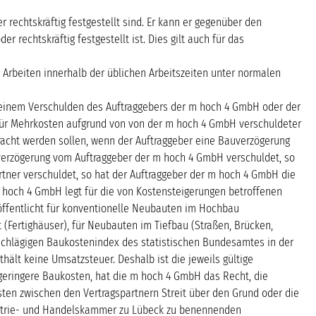
rechtskräftig festgestellt sind. Er kann er gegenüber den
echtskräftig festgestellt ist. Dies gilt auch für das
 Arbeiten innerhalb der üblichen Arbeitszeiten unter normalen
on einem Verschulden des Auftraggebers der m hoch 4 GmbH oder der
e für Mehrkosten aufgrund von von der m hoch 4 GmbH verschuldeter
bracht werden sollen, wenn der Auftraggeber eine Bauverzögerung
verzögerung vom Auftraggeber der m hoch 4 GmbH verschuldet, so
tner verschuldet, so hat der Auftraggeber der m hoch 4 GmbH die
m hoch 4 GmbH legt für die von Kostensteigerungen betroffenen
röffentlicht für konventionelle Neubauten im Hochbau
Fertighäuser), für Neubauten im Tiefbau (Straßen, Brücken,
nschlägigen Baukostenindex des statistischen Bundesamtes in der
ält keine Umsatzsteuer. Deshalb ist die jeweils gültige
geringere Baukosten, hat die m hoch 4 GmbH das Recht, die
sten zwischen den Vertragspartnern Streit über den Grund oder die
dustrie- und Handelskammer zu Lübeck zu benennenden