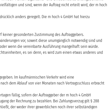
lfältigen und sind, wenn der Auftrag nicht erteilt wird, der m hoch
rücklich anders geregelt. Die m hoch 4 GmbH hat hierzu
rf keiner gesonderten Zustimmung des Auftraggebers.
pänderungen vor, soweit diese unumgänglich notwendig sind und
d oder wenn die vereinbarte Ausführung mangelhaft sein würde.
chtseinheiten, es sei denn, es wird zum einen etwas anderes und
ngegeben. Im kaufmännischen Verkehr wird eine
 nach dem Ablauf von vier Monaten nach Vertragsschluss erbracht
rtagen fällig, sofern der Auftraggeber der m hoch 4 GmbH
ugang der Rechnung zu bezahlen. Bei Zahlungsverzug gilt § 288
ließt, der weder ihrer gewerblichen noch ihrer selbständigen