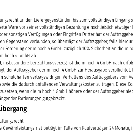
ungsrecht an den Liefergegenständen bis zum vollständigen Eingang 
ieferte Ware vor seiner vollständigen Bezahlung einschließlich etwaige
r sonstigen Verfügungen oder Eingriffen Dritter hat der Auftraggeber d
n Gegenstand verbunden, so überträgt der Auftraggeber, falls hierdu
 Forderung der m hoch 4 GmbH zuzüglich 10% Sicherheit an die m hoc
e m hoch 4 GmbH ab.
H, insbesondere bei Zahlungsverzug, ist die m hoch 4 GmbH nach erf
tigt, der Auftraggeber der m hoch 4 GmbH zur Herausgabe verpflichtet.
 schuldhaften vertragswidrigen Verhaltens des Auftraggebers vom Vertra
owie die dadurch anfallenden Verwaltungskosten zu tragen. Diese K
anzusetzen, wenn die m hoch 4 GmbH höhere oder der Auftraggeber nie
ängender Forderungen gutgebracht.
nübergang
aftungsrecht.
Gewährleistungsfrist beträgt im Falle von Kaufverträgen 24 Monate, i