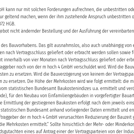
H kann nur mit solchen Forderungen aufrechnen, die unbestritten oder 
geltend machen, wenn der ihm zustehende Anspruch unbestritten oder r
372 HGB.
gebot nicht ändernder Bestellung und der Ausführung der vereinbarten
llung des Bauvorhabens. Das gilt ausnahmslos, also auch unabhängig v
ten nach Vertragsschluss geliefert oder erbracht werden sollen sowi
cht innerhalb von vier Monaten nach Vertragsschluss geliefert oder er
aggeber noch von der m hoch 4 GmbH verschuldet wird. Wird die Bau
en zu ersetzen. Wird die Bauverzögerung von keinem der Vertragspar
zu ersetzen. Die Höhe der Mehrkosten wird wie folgt ermittelt: die 
 vom statistischen Bundesamt Baukostenindizes u.a. ermittelt und ve
, für den Neubau von Einfamiliengebäuden in vorgefertigter Bauart (
Die Ermittlung der gestiegenen Baukosten erfolgt nach dem jeweils ei
statistischen Bundesamt anhand vorliegender Daten ermittelt und enth
ftraggeber der m hoch 4 GmbH verursachten Reduzierung der Bauzeit 
e Mehrkosten ermittelt.“ Sollte hinsichtlich der Mehr- oder Minderko
dsgutachten eines auf Antrag einer der Vertragsparteien von der In