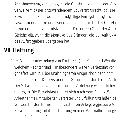
Annahmeverzug gerät, so geht die Gefahr ungeachtet der Ver
verweigern.b) Bei anzuwendendem Bauvertragsrecht: aa) Die 
abzunehmen, auch wenn die endgültige Einregulierung noch ni
Gewalt oder andere unabwendbare, von der m hoch 4 GmbH nic
sowie der sonstigen entstandenen Kosten. cc) Gerät der Auf
Gleiche gilt, wenn die Montage aus Gründen, die der Auftrag
des Auftraggebers übergeben hat.
VII. Haftung
Im Falle der Anwendung von Kaufrecht (bei Kauf- und Werkli
welchem Rechtsgrund – insbesondere wegen Verletzung von Pf
gehaftet wird, z.B. bei unabdingbaren Ansprüchen nach dem P
des Lebens, des Körpers oder der Gesundheit durch den Auftra
Der Schadensersatzanspruch für die Verletzung wesentlicher V
vorliegen. Die Beweislast richtet sich nach dem Gesetz. Wenn
Arbeitnehmer, Mitarbeiter, Vertreter und Erfüllungsgehilfen 
Werden für den Betrieb einer erstellten Anlage aggressive M
Zusammenhang mit ihren Leistungen oder Materiallieferungen 