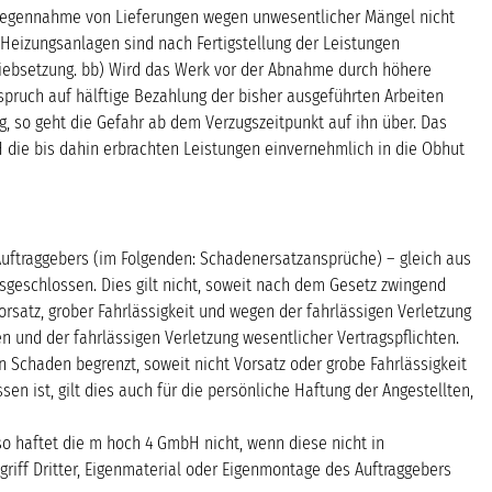
ntgegennahme von Lieferungen wegen unwesentlicher Mängel nicht
Heizungsanlagen sind nach Fertigstellung der Leistungen
triebsetzung. bb) Wird das Werk vor der Abnahme durch höhere
pruch auf hälftige Bezahlung der bisher ausgeführten Arbeiten
 so geht die Gefahr ab dem Verzugszeitpunkt auf ihn über. Das
 die bis dahin erbrachten Leistungen einvernehmlich in die Obhut
uftraggebers (im Folgenden: Schadenersatzansprüche) – gleich aus
geschlossen. Dies gilt nicht, soweit nach dem Gesetz zwingend
rsatz, grober Fahrlässigkeit und wegen der fahrlässigen Verletzung
n und der fahrlässigen Verletzung wesentlicher Vertragspflichten.
n Schaden begrenzt, soweit nicht Vorsatz oder grobe Fahrlässigkeit
n ist, gilt dies auch für die persönliche Haftung der Angestellten,
so haftet die m hoch 4 GmbH nicht, wenn diese nicht in
riff Dritter, Eigenmaterial oder Eigenmontage des Auftraggebers