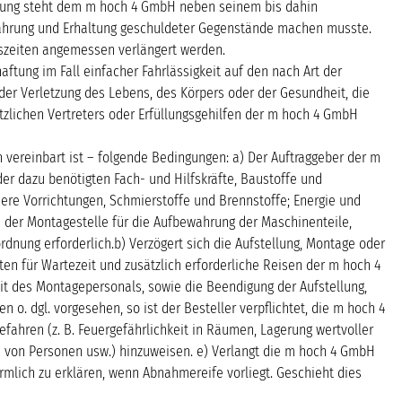
ndigung steht dem m hoch 4 GmbH neben seinem bis dahin
ewahrung und Erhaltung geschuldeter Gegenstände machen musste.
gszeiten angemessen verlängert werden.
aftung im Fall einfacher Fahrlässigkeit auf den nach Art der
er Verletzung des Lebens, des Körpers oder der Gesundheit, die
etzlichen Vertreters oder Erfüllungsgehilfen der m hoch 4 GmbH
h vereinbart ist – folgende Bedingungen: a) Der Auftraggeber der m
er dazu benötigten Fach- und Hilfskräfte, Baustoffe und
ere Vorrichtungen, Schmierstoffe und Brennstoffe; Energie und
 der Montagestelle für die Aufbewahrung der Maschinenteile,
dnung erforderlich.b) Verzögert sich die Aufstellung, Montage oder
n für Wartezeit und zusätzlich erforderliche Reisen der m hoch 4
 des Montagepersonals, sowie die Beendigung der Aufstellung,
o. dgl. vorgesehen, so ist der Besteller verpflichtet, die m hoch 4
ahren (z. B. Feuergefährlichkeit in Räumen, Lagerung wertvoller
n von Personen usw.) hinzuweisen. e) Verlangt die m hoch 4 GmbH
rmlich zu erklären, wenn Abnahmereife vorliegt. Geschieht dies