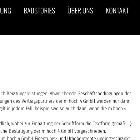
TUNG
BADSTORIES
ÜBER UNS
KONTAKT
ßlich Beratungsleistungen. Abweichende Geschäftsbedingungen des
gungen des Vertragspartners der m hoch 4 GmbH werden nur dann
gilt in jedem Fall, beispielsweise auch dann, wenn die m hoch 4
dlich, wobei zur Einhaltung der Schriftform die Textform gemäß §
tliche Bestätigung der m hoch 4 GmbH vorgeschrieben.
ie m hoch 4 GmbH Eigentums- und Urheberrechte uneingeschränkt