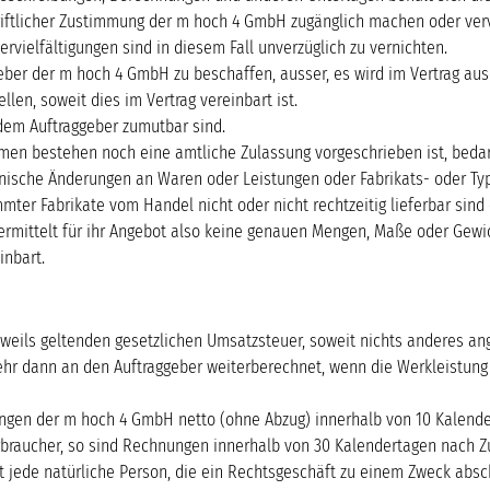
hriftlicher Zustimmung der m hoch 4 GmbH zugänglich machen oder vervie
vielfältigungen sind in diesem Fall unverzüglich zu vernichten.
er der m hoch 4 GmbH zu beschaffen, ausser, es wird im Vertrag ausd
len, soweit dies im Vertrag vereinbart ist.
 dem Auftraggeber zumutbar sind.
rmen bestehen noch eine amtliche Zulassung vorgeschrieben ist, beda
nische Änderungen an Waren oder Leistungen oder Fabrikats- oder Ty
mter Fabrikate vom Handel nicht oder nicht rechtzeitig lieferbar sin
ermittelt für ihr Angebot also keine genauen Mengen, Maße oder Gewi
inbart.
eweils geltenden gesetzlichen Umsatzsteuer, soweit nichts anderes a
hr dann an den Auftraggeber weiterberechnet, wenn die Werkleistung
nungen der m hoch 4 GmbH netto (ohne Abzug) innerhalb von 10 Kalende
rbraucher, so sind Rechnungen innerhalb von 30 Kalendertagen nach Z
 jede natürliche Person, die ein Rechtsgeschäft zu einem Zweck absch