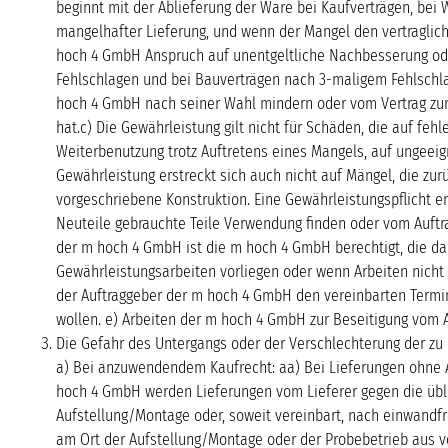
beginnt mit der Ablieferung der Ware bei Kaufverträgen, bei 
mangelhafter Lieferung, und wenn der Mangel den vertraglich
hoch 4 GmbH Anspruch auf unentgeltliche Nachbesserung oder
Fehlschlagen und bei Bauverträgen nach 3-maligem Fehlschlag
hoch 4 GmbH nach seiner Wahl mindern oder vom Vertrag zurü
hat.c) Die Gewährleistung gilt nicht für Schäden, die auf f
Weiterbenutzung trotz Auftretens eines Mangels, auf ungeeig
Gewährleistung erstreckt sich auch nicht auf Mängel, die zu
vorgeschriebene Konstruktion. Eine Gewährleistungspflicht e
Neuteile gebrauchte Teile Verwendung finden oder vom Auftra
der m hoch 4 GmbH ist die m hoch 4 GmbH berechtigt, die da
Gewährleistungsarbeiten vorliegen oder wenn Arbeiten nicht 
der Auftraggeber der m hoch 4 GmbH den vereinbarten Termin 
wollen. e) Arbeiten der m hoch 4 GmbH zur Beseitigung vom Au
Die Gefahr des Untergangs oder der Verschlechterung der zu 
a) Bei anzuwendendem Kaufrecht: aa) Bei Lieferungen ohne 
hoch 4 GmbH werden Lieferungen vom Lieferer gegen die übli
Aufstellung/Montage oder, soweit vereinbart, nach einwandf
am Ort der Aufstellung/Montage oder der Probebetrieb aus v