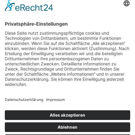
5. Dezember 2019
Fragen?
Kontakt
Bitte nehmen Sie einfach
auf!
040 / 226 346 140
Marie Striewe - m hoch 4 GmbH | Herderstraße 29 |
22085 Hamburg
kontakt@mariestriewe.de
Über uns
Impressum
Datenschutz
｜
Cookie-
AGB
Kontakt
Einstellungen
© 2026 m hoch 4 GmbH